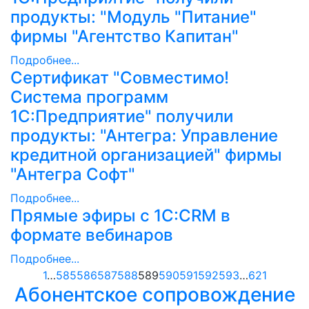
продукты: "Модуль "Питание"
фирмы "Агентство Капитан"
Подробнее...
Сертификат "Совместимо!
Система программ
1С:Предприятие" получили
продукты: "Антегра: Управление
кредитной организацией" фирмы
"Антегра Софт"
Подробнее...
Прямые эфиры с 1С:CRM в
формате вебинаров
Подробнее...
1
…
585
586
587
588
589
590
591
592
593
…
621
Абонентское сопровождение