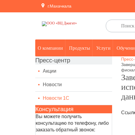
г.Махачкала
О компании
Продукты
Услуги
Обучени
Пресс-
Пресс-центр
Заверш
фискал
Акции
Зав
Новости
исп
дан
Новости 1С
Консультация
Ссылк
Вы можете получить
консультацию по телефону, либо
заказать обратный звонок: