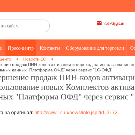
info@djigit.in
е
Пресс-центр
Контакты
Оборудование для торговли
Ос
центр
Новости 1С
ение продаж ПИН-кодов активации и переход на использование н
ьных данных "Платформа ОФД" через сервис "1С-ОФД"
ершение продаж ПИН-кодов активации
ользование новых Комплектов актив
ных "Платформа ОФД" через сервис 
а на оригинал:
http://www.1c.ru/news/info.jsp?id=31721