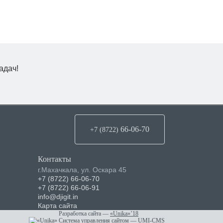
адач!
66-06-70
+7 (8722
)
Контакты
г.Махачкала
,
ул. Оскара 45
+7 (8722) 66-06-70
+7 (8722) 66-06-91
info@djigit.in
Карта сайта
Разработка сайта
—
«Unika»’18
Система управления сайтом
—
UMI-CMS