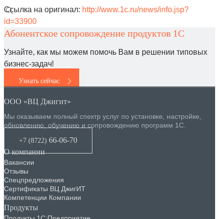
Ссылка на оригинал:
http://www.1c.ru/news/info.jsp?
id=33900
Абонентское сопровождение продуктов 1C
Узнайте, как мы можем помочь Вам в решении типовых
бизнес-задач!
Узнать сейчас
ООО «ВЦ Джигит»
Мы оказываем полный спектр услуг по установке, настройке,
обновлению, обучению и сопровождению программ 1С.
66-06-70
+7 (8722
)
О компании
Вакансии
Отзывы
Спецпредложения
Сертификаты ВЦ ДжигИТ
Компетенции Компании
Продукты
Продукты 1С:Предприятие