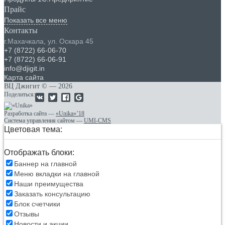
Прайс
Показать все меню
Контакты
г.Махачкала
,
ул. Оскара 45
+7 (8722) 66-06-70
+7 (8722) 66-06-91
info@djigit.in
Карта сайта
ВЦ Джигит ©
— 2026
Поделиться:
Разработка сайта
—
«Unika»’18
Система управления сайтом
—
UMI-CMS
Цветовая тема:
Отображать блоки:
Баннер на главной
Меню вкладки на главной
Наши преимущества
Заказать консультацию
Блок счетчики
Отзывы
Новости и акции