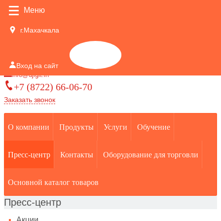
Меню
г.Махачкала
Корзина
Вход на сайт
0
info@djigit.in
+7 (8722) 66-06-70
Заказать звонок
О компании
Продукты
Услуги
Обучение
Пресс-центр
Контакты
Оборудование для торговли
Основной каталог товаров
Пресс-центр
Акции