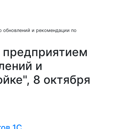
р обновлений и рекомендации по
е предприятием
лений и
йке", 8 октября
ов 1C