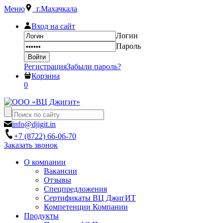
Меню
г.Махачкала
Вход на сайт
Логин
Пароль
Регистрация
Забыли пароль?
Корзина
0
info@djigit.in
+7 (8722) 66-06-70
Заказать звонок
О компании
Вакансии
Отзывы
Спецпредложения
Сертификаты ВЦ ДжигИТ
Компетенции Компании
Продукты