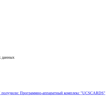
х данных
е" получили: Программно-аппаратный комплекс "UCSCARDS"