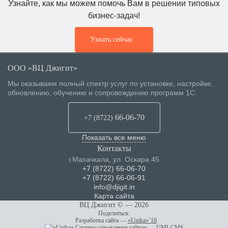
Узнайте, как мы можем помочь Вам в решении типовых
бизнес-задач!
Узнать сейчас
ООО «ВЦ Джигит»
Мы оказываем полный спектр услуг по установке, настройке,
обновлению, обучению и сопровождению программ 1С.
66-06-70
+7 (8722
)
Показать все меню
Контакты
г.Махачкала
,
ул. Оскара 45
+7 (8722) 66-06-70
+7 (8722) 66-06-91
info@djigit.in
Карта сайта
ВЦ Джигит ©
— 2026
Поделиться:
Разработка сайта
—
«Unika»’18
Система управления сайтом
—
UMI-CMS