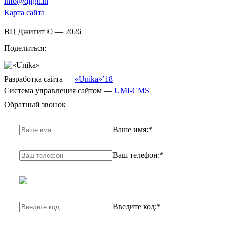
info@djigit.in
Карта сайта
ВЦ Джигит ©
— 2026
Поделиться:
Разработка сайта
—
«Unika»’18
Система управления сайтом
—
UMI-CMS
Обратный звонок
Ваше имя:
*
Ваш телефон:
*
Введите код:
*