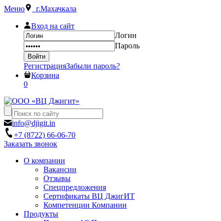
Меню
г.Махачкала
Вход на сайт
Логин
Пароль
Регистрация
Забыли пароль?
Корзина
0
info@djigit.in
+7 (8722) 66-06-70
Заказать звонок
О компании
Вакансии
Отзывы
Спецпредложения
Сертификаты ВЦ ДжигИТ
Компетенции Компании
Продукты