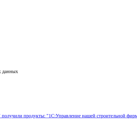
х данных
 получили продукты: "1С:Управление нашей строительной фир