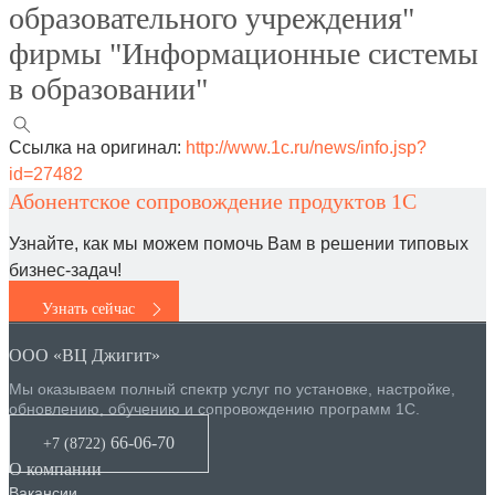
образовательного учреждения"
фирмы "Информационные системы
в образовании"
Ссылка на оригинал:
http://www.1c.ru/news/info.jsp?
id=27482
Абонентское сопровождение продуктов 1C
Узнайте, как мы можем помочь Вам в решении типовых
бизнес-задач!
Узнать сейчас
ООО «ВЦ Джигит»
Мы оказываем полный спектр услуг по установке, настройке,
обновлению, обучению и сопровождению программ 1С.
66-06-70
+7 (8722
)
О компании
Вакансии