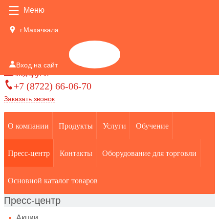
Меню
г.Махачкала
Корзина
Вход на сайт
0
info@djigit.in
+7 (8722) 66-06-70
Заказать звонок
О компании
Продукты
Услуги
Обучение
Пресс-центр
Контакты
Оборудование для торговли
Основной каталог товаров
Пресс-центр
Акции