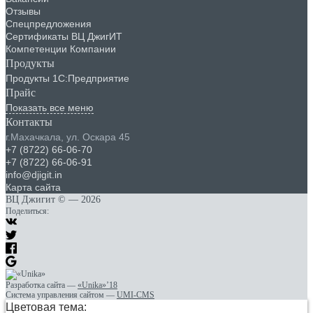
Отзывы
Спецпредложения
Сертификаты ВЦ ДжигИТ
Компетенции Компании
Продукты
Продукты 1С:Предприятие
Прайс
Показать все меню
Контакты
г.Махачкала
,
ул. Оскара 45
+7 (8722) 66-06-70
+7 (8722) 66-06-91
info@djigit.in
Карта сайта
ВЦ Джигит ©
— 2026
Поделиться:
Разработка сайта
—
«Unika»’18
Система управления сайтом
—
UMI-CMS
Цветовая тема: