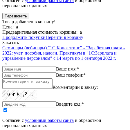
Согласен с
условиями работы сайта
и обработкой
персональных данных
Товар добавлен в корзину!
Цена:
a
Предварительная стоимость корзины:
a
Продолжить покупки
Перейти в корзину
Заказать
Семинары (вебинары) "1С:Консалтинг" - "Заработная плата -
2022: учет, пособия, налоги. Практикум в "1С:Зарплата и
управление персоналом" с 14 марта по 1 сентября 2022 г.
a
Ваше имя:
*
Ваш телефон:
*
Комментарии к заказу:
Введите код:
*
Согласен с
условиями работы сайта
и обработкой
персональных данных