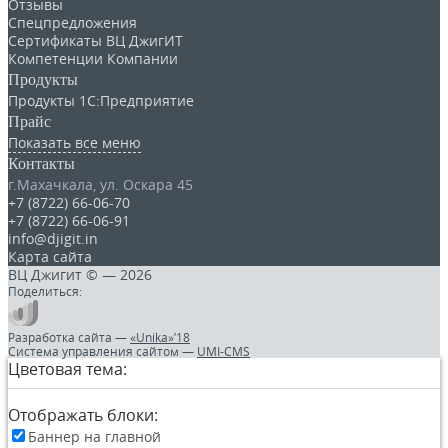
Отзывы
Спецпредложения
Сертификаты ВЦ ДжигИТ
Компетенции Компании
Продукты
Продукты 1С:Предприятие
Прайс
Показать все меню
Контакты
г.Махачкала
,
ул. Оскара 45
+7 (8722) 66-06-70
+7 (8722) 66-06-91
info@djigit.in
Карта сайта
ВЦ Джигит ©
— 2026
Поделиться:
Разработка сайта
—
«Unika»’18
Система управления сайтом
—
UMI-CMS
Цветовая тема:
Отображать блоки:
Баннер на главной