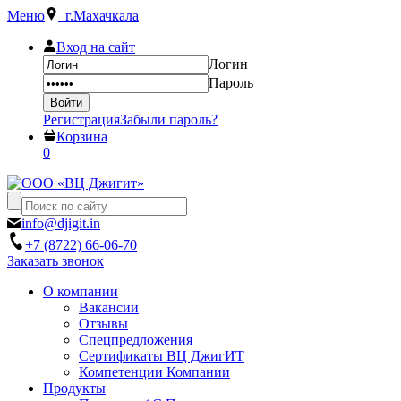
Меню
г.Махачкала
Вход на сайт
Логин
Пароль
Регистрация
Забыли пароль?
Корзина
0
info@djigit.in
+7 (8722) 66-06-70
Заказать звонок
О компании
Вакансии
Отзывы
Спецпредложения
Сертификаты ВЦ ДжигИТ
Компетенции Компании
Продукты