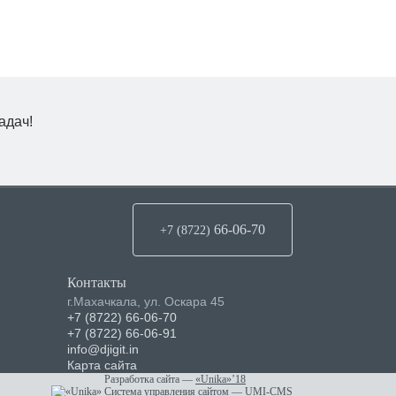
адач!
66-06-70
+7 (8722
)
Контакты
г.Махачкала
,
ул. Оскара 45
+7 (8722) 66-06-70
+7 (8722) 66-06-91
info@djigit.in
Карта сайта
Разработка сайта
—
«Unika»’18
Система управления сайтом
—
UMI-CMS