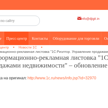
info@djigit.in
е
Пресс-центр
Контакты
Оборудование для торговли
Ос
центр
Новости 1С
ационно-рекламная листовка "1С:Риэлтор. Управление продажам
ормационно-рекламная листовка "1С
дажами недвижимости" – обновление
а на оригинал:
http://www.1c.ru/news/info.jsp?id=32970