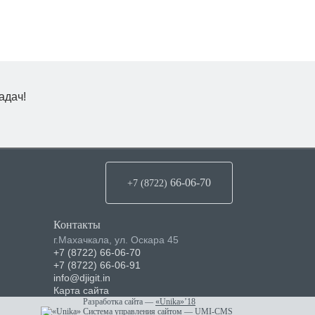
адач!
66-06-70
+7 (8722
)
Контакты
г.Махачкала
,
ул. Оскара 45
+7 (8722) 66-06-70
+7 (8722) 66-06-91
info@djigit.in
Карта сайта
Разработка сайта
—
«Unika»’18
Система управления сайтом
—
UMI-CMS