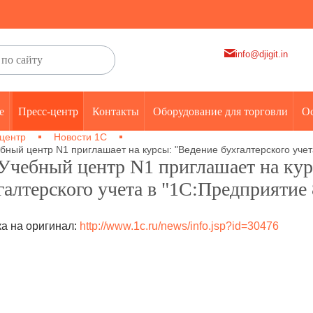
info@djigit.in
е
Пресс-центр
Контакты
Оборудование для торговли
Ос
центр
Новости 1С
бный центр N1 приглашает на курсы: "Ведение бухгалтерского учета
Учебный центр N1 приглашает на кур
галтерского учета в "1С:Предприятие 8
а на оригинал:
http://www.1c.ru/news/info.jsp?id=30476