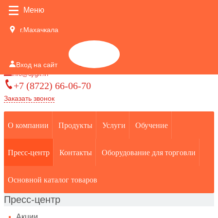
Меню
г.Махачкала
Корзина
Вход на сайт
0
info@djigit.in
+7 (8722) 66-06-70
Заказать звонок
О компании
Продукты
Услуги
Обучение
Пресс-центр
Контакты
Оборудование для торговли
Основной каталог товаров
Пресс-центр
Акции