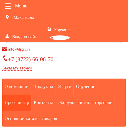
Меню
г.Махачкала
Корзина
Вход на сайт
0
info@djigit.in
+7 (8722) 66-06-70
Заказать звонок
О компании
Продукты
Услуги
Обучение
Пресс-центр
Контакты
Оборудование для торговли
Основной каталог товаров