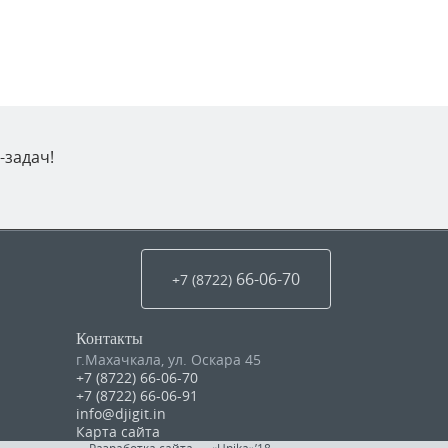
-задач!
66-06-70
+7 (8722
)
Контакты
г.Махачкала
,
ул. Оскара 45
+7 (8722) 66-06-70
+7 (8722) 66-06-91
info@djigit.in
Карта сайта