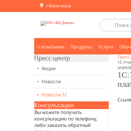
г.Махачкала
О компании
Продукты
Услуги
Обуч
Пресс-центр
Пресс
1С:Уч
апреля
Акции
1С:
Новости
пла
Новости 1С
Ссылк
Консультация
Вы можете получить
консультацию по телефону,
либо заказать обратный