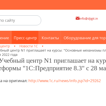
info@djigit.in
ение
Пресс-центр
Контакты
Оборудование для тор
-центр
Новости 1С
ебный центр N1 приглашает на курсы: "Основные механизмы пла
 2022 года
Учебный центр N1 приглашает на ку
тформы "1С:Предприятие 8.3" с 28 мар
а на оригинал:
http://www.1c.ru/news/info.jsp?id=29262