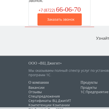
звонок:
66-06-70
+7 (8722
)
Заказать звонок
Узнайт
ООО «ВЦ Джигит»
Мы оказываем полный спектр услуг по устано
программ 1С.
О компании
Продукты
Вакансии
Продукты
Отзывы
1С:Предприятие
Спецпредложения
Сертификаты ВЦ ДжигИТ
Компетенции Компании