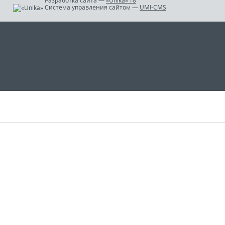
Разработка сайта
—
«Unika»’18
Система управления сайтом
—
UMI-CMS